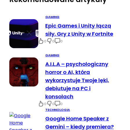
GAMING
Epic Games i Unity łączą
siły. Gry z Unity w Fortnite
0
0
0
GAMING
A.I.L.A – psychologiczny
horror o AI, która
wykorzystuje Twoje lęki,
debiutuje na PC i
konsolach
0
0
0
TECHNOLOGIA
Google Home Speaker z
Gemini – kiedy premiera?