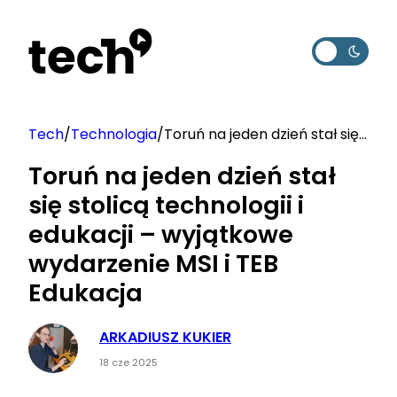
Przejdź
do
treści
Tech
/
Technologia
/
Toruń na jeden dzień stał się
stolicą technologii i edukacji
Toruń na jeden dzień stał
– wyjątkowe wydarzenie MSI i
się stolicą technologii i
TEB Edukacja
edukacji – wyjątkowe
wydarzenie MSI i TEB
Edukacja
ARKADIUSZ KUKIER
18 cze 2025