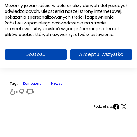
także promocja – przy zakupie można
Możemy je zamieścić w celu analizy danych dotyczących
odwiedzających, ulepszenia naszej strony internetowej,
otrzymać czek BLIK o wartości 100 złotych
pokazania spersonalizowanych treści i zapewnienia
oraz skorzystać z konfiguratora, który
Państwu wspaniałego doświadczenia na stronie
podpowie, jaki model wybrać.
internetowej. Aby uzyskać więcej informacji na temat
plików cookie, których używamy, otwórz ustawienia.
Dla wielu uczestników toruńskie spotkanie
stało się pierwszym krokiem do
Dostosuj
Akceptuj wszystko
poważniejszego zaangażowania się w
świat technologii i Esportu.
Tagi:
Komputery
Newsy
0
0
0
Facebook
X
Podziel się: