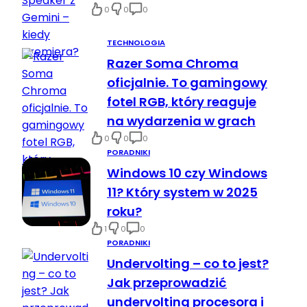
0
0
0
TECHNOLOGIA
Razer Soma Chroma
oficjalnie. To gamingowy
fotel RGB, który reaguje
na wydarzenia w grach
0
0
0
PORADNIKI
Windows 10 czy Windows
11? Który system w 2025
roku?
1
0
0
PORADNIKI
Undervolting – co to jest?
Jak przeprowadzić
undervolting procesora i