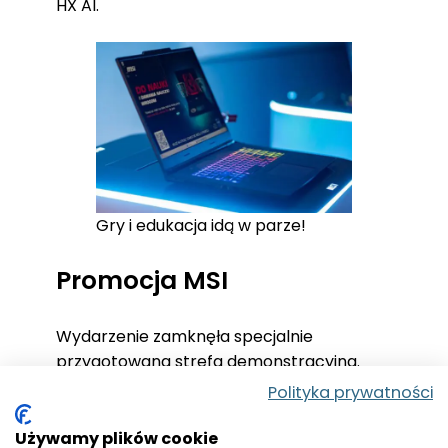
HX AI.
Gry i edukacja idą w parze!
Promocja MSI
Wydarzenie zamknęła specjalnie
przygotowana strefa demonstracyjna.
Zainteresowani mogli zapoznać się z pełną
Polityka prywatności
ofertą sprzętów MSI, w tym serią Katana i
Crosshair. Do końca czerwca obowiązuje
Używamy plików cookie