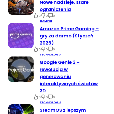
Nowe nadzieje, stare
ograniczenia
0
0
0
GAMING
Amazon Prime Gaming –
gry za darmo (Styczeń
2026)
0
0
0
TECHNOLOGIA
Google Genie 3 –
rewolucja w
generowaniu
interaktywnych światów
3D
0
0
0
TECHNOLOGIA
SteamOS z lepszym