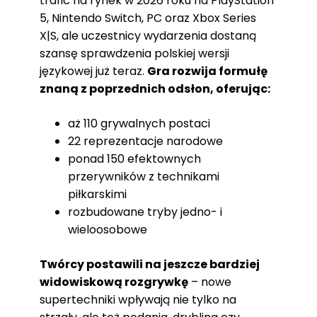
trafić na rynek w 2026 roku na PlayStation
5, Nintendo Switch, PC oraz Xbox Series
X|S, ale uczestnicy wydarzenia dostaną
szansę sprawdzenia polskiej wersji
językowej już teraz.
Gra rozwija formułę
znaną z poprzednich odsłon, oferując:
aż 110 grywalnych postaci
22 reprezentacje narodowe
ponad 150 efektownych
przerywników z technikami
piłkarskimi
rozbudowane tryby jedno- i
wieloosobowe
Twórcy postawili na jeszcze bardziej
widowiskową rozgrywkę
– nowe
supertechniki wpływają nie tylko na