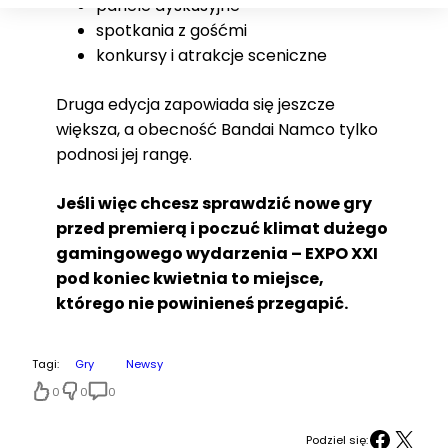
panele dyskusyjne
spotkania z gośćmi
konkursy i atrakcje sceniczne
Druga edycja zapowiada się jeszcze
większa, a obecność Bandai Namco tylko
podnosi jej rangę.
Jeśli więc chcesz sprawdzić nowe gry
przed premierą i poczuć klimat dużego
gamingowego wydarzenia – EXPO XXI
pod koniec kwietnia to miejsce,
którego nie powinieneś przegapić.
Tagi:
Gry
Newsy
0
0
0
Facebook
X
Podziel się: