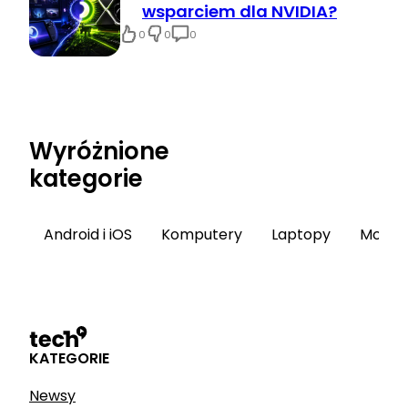
wsparciem dla NVIDIA?
0
0
0
Wyróżnione
kategorie
Android i iOS
Komputery
Laptopy
Monito
KATEGORIE
Newsy