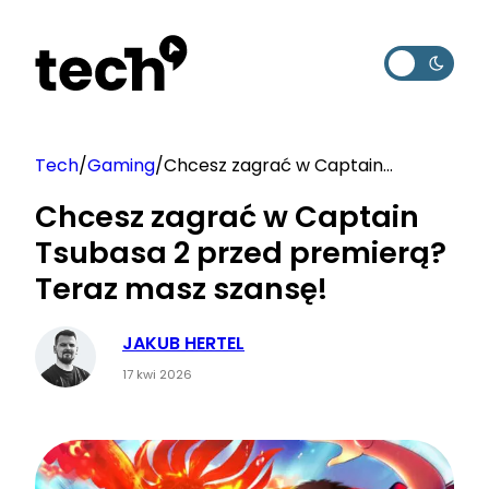
Przejdź
do
treści
Tech
/
Gaming
/
Chcesz zagrać w Captain
Tsubasa 2 przed premierą? Teraz
Chcesz zagrać w Captain
masz szansę!
Tsubasa 2 przed premierą?
Teraz masz szansę!
JAKUB HERTEL
17 kwi 2026