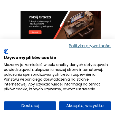
Polityka prywatności
Warsaw Game Days to stosunkowo nowe
Używamy plików cookie
wydarzenie na mapie Polski, ale już zdążyło
Możemy je zamieścić w celu analizy danych dotyczących
zaznaczyć swoją obecność. Pierwsza
odwiedzających, ulepszenia naszej strony internetowej,
edycja w 2025 roku przyciągnęła ponad 32
pokazania spersonalizowanych treści i zapewnienia
tysiące uczestników.
Impreza,
Państwu wspaniałego doświadczenia na stronie
internetowej. Aby uzyskać więcej informacji na temat
współtworzona z Targami Fantastyki,
plików cookie, których używamy, otwórz ustawienia.
wypełnia lukę po dużych eventach
gamingowych w stolicy i oferuje:
Dostosuj
Akceptuj wszystko
strefy wystawców i wydawców