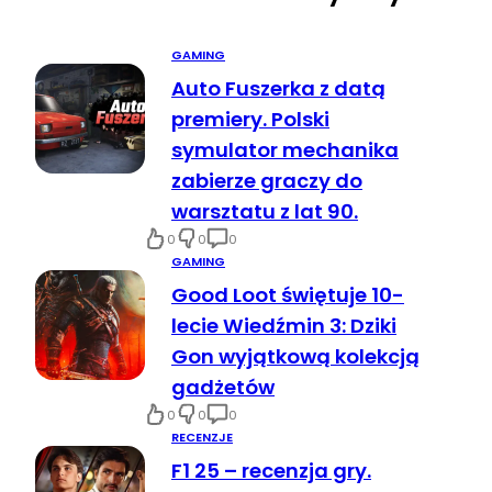
GAMING
Auto Fuszerka z datą
premiery. Polski
symulator mechanika
zabierze graczy do
warsztatu z lat 90.
0
0
0
GAMING
Good Loot świętuje 10-
lecie Wiedźmin 3: Dziki
Gon wyjątkową kolekcją
gadżetów
0
0
0
RECENZJE
F1 25 – recenzja gry.