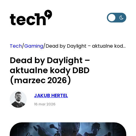
Przejdź
do
treści
Tech
/
Gaming
/
Dead by Daylight – aktualne kody
DBD (marzec 2026)
Dead by Daylight –
aktualne kody DBD
(marzec 2026)
JAKUB HERTEL
16 mar 2026