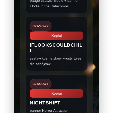
badge czaszki Élodie + banner
Élodie in the Catacombs
CZASOWY
Kopiuj
IFLOOKSCOULDCHIL
L
zestaw kosmetyków Frosty Eyes
dla zabójców
CZASOWY
Kopiuj
NIGHTSHIFT
banner Horror Attraction