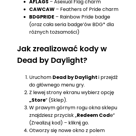
AFLAGS
– Asexual Flag charm
CAWCAW
– Feathers of Pride charm
BDGPRIDE
– Rainbow Pride badge
(oraz cała seria badge’ów BDG* dla
różnych tożsamości)
Jak zrealizować kody w
Dead by Daylight?
Uruchom
Dead by Daylight
i przejdź
do głównego menu gry.
Z lewej strony ekranu wybierz opcję
„Store
” (Sklep).
W prawym górnym rogu okna sklepu
znajdziesz przycisk „
Redeem Cod
e”
(Zrealizuj kod) – kliknij go.
Otworzy się nowe okno z polem