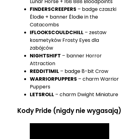
Lunar Horse + 168 888 Bloodpoints
FINDERSCREEPERS
– badge czaszki
Élodie + banner Élodie in the
Catacombs
IFLOOKSCOULDCHILL
– zestaw
kosmetyków Frosty Eyes dla
zabójców
NIGHTSHIFT
– banner Horror
Attraction
REDDIT1MIL
– badge 8-bit Crow
WARRIORPUPPERS
– charm Warrior
Puppers
LETSROLL
– charm Dwight Miniature
Kody Pride (nigdy nie wygasają)