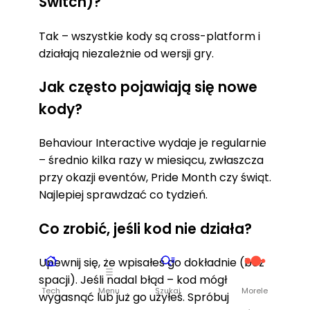
Switch)?
Tak – wszystkie kody są cross-platform i
działają niezależnie od wersji gry.
Jak często pojawiają się nowe
kody?
Behaviour Interactive wydaje je regularnie
– średnio kilka razy w miesiącu, zwłaszcza
przy okazji eventów, Pride Month czy świąt.
Najlepiej sprawdzać co tydzień.
Co zrobić, jeśli kod nie działa?
Upewnij się, że wpisałeś go dokładnie (bez
spacji). Jeśli nadal błąd – kod mógł
Tech
Menu
Szukaj
Morele
wygasnąć lub już go użyłeś. Spróbuj