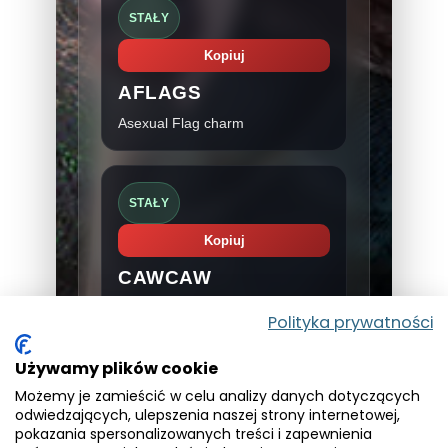
STAŁY
Kopiuj
AFLAGS
Asexual Flag charm
STAŁY
Kopiuj
CAWCAW
Feathers of Pride charm
Polityka prywatności
Używamy plików cookie
STAŁY
Możemy je zamieścić w celu analizy danych dotyczących
odwiedzających, ulepszenia naszej strony internetowej,
Kopiuj
pokazania spersonalizowanych treści i zapewnienia