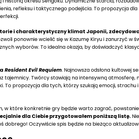
gią i historią okresu Sengoku. Dynamiczne starcia, rozbud
ia, refleksu i taktycznego podejścia. To propozycja dla 
rfekcji.
storie i charakterystyczny klimat Japonii, zdecydow
ozwoli ponownie wcielić się w Kazumę Kiryu i zanurzyć w św
nych wyborów. To idealna okazja, by doświadczyć klasycz
na
Resident Evil Requiem
. Najnowsza odsłona kultowej 
raz tajemnicy. Twórcy stawiają na intensywną atmosferę, n
 To propozycja dla tych, którzy szukają emocji, strachu i
, w które konkretnie gry będzie warto zagrać, powstanie
ecjalnie dla Ciebie przygotowałem poniższą listę.
Nie
oś dobrego! Oczywiście spis będzie na bieżąco aktualizow