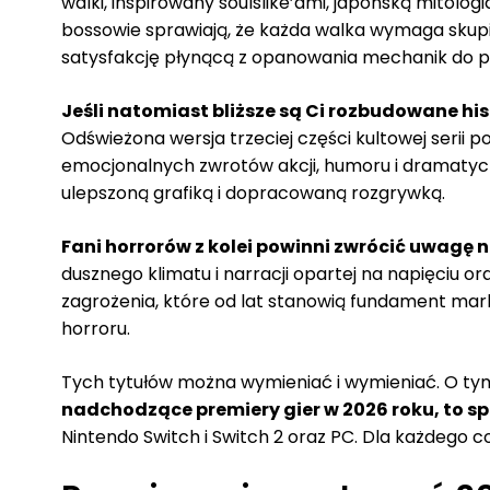
walki, inspirowany soulslike’ami, japońską mitolo
bossowie sprawiają, że każda walka wymaga skupien
satysfakcję płynącą z opanowania mechanik do pe
Jeśli natomiast bliższe są Ci rozbudowane hi
Odświeżona wersja trzeciej części kultowej serii p
emocjonalnych zwrotów akcji, humoru i dramatycz
ulepszoną grafiką i dopracowaną rozgrywką.
Fani horrorów z kolei powinni zwrócić uwagę 
dusznego klimatu i narracji opartej na napięciu o
zagrożenia, które od lat stanowią fundament marki.
horroru.
Tych tytułów można wymieniać i wymieniać. O tym
nadchodzące premiery gier w 2026 roku, to sp
Nintendo Switch i Switch 2 oraz PC. Dla każdego c