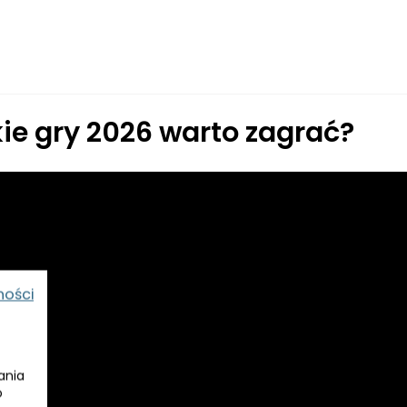
kie gry 2026 warto zagrać?
ności
ania
o