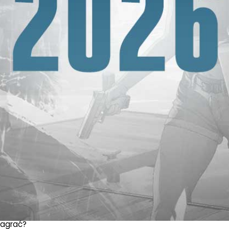
 Oto lista premier gier na nadchodzące miesiące!
tnych produkcji – praktycznie w każdym miesiącu znalaz
padło znakomite
Clair Obscur: Expedition 33
,
Kingdom Com
że 2026 dotrzyma kroku, bo już nawet na samym poc
zagrać?