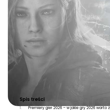
Jakie premiery gier czekają nas w 2026 roku?
W 2025 roku otrzymaliśmy naprawdę mnóstwo świe
wygospodarować trochę czasu. W ręce graczy w
Death Stranding 2
lub
Hades II
.
Zapowiada się, 
Spis treści
Premiery gier 2026 – w jakie gry 2026 warto 