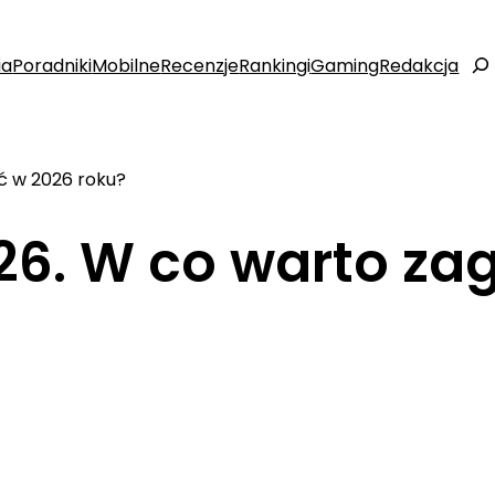
ia
Poradniki
Mobilne
Recenzje
Rankingi
Gaming
Redakcja
Szuk
ć w 2026 roku?
26. W co warto za