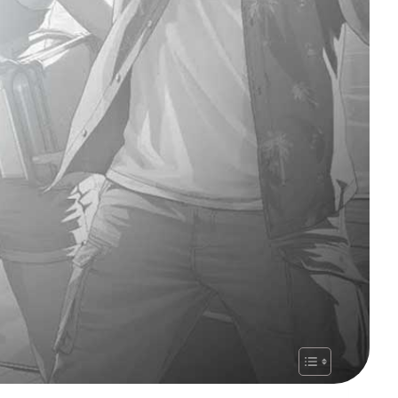
ło się coś, na co naprawdę warto było
e Deliverence II
,
Donkey Kong Bananza
, czy też
zątku otrzymamy kilka mocarnych pozycji.