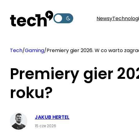
Przejdź
do
Newsy
Technolog
treści
Tech
/
Gaming
/
Premiery gier 2026. W co warto zagra
Premiery gier 20
roku?
JAKUB HERTEL
15 cze 2026