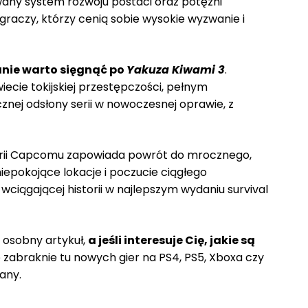
owany system rozwoju postaci oraz potężni
graczy, którzy cenią sobie wysokie wyzwanie i
anie warto sięgnąć po
Yakuza Kiwami 3
.
iecie tokijskiej przestępczości, pełnym
nej odsłony serii w nowoczesnej oprawie, z
serii Capcomu zapowiada powrót do mrocznego,
iepokojące lokacje i poczucie ciągłego
 wciągającej historii w najlepszym wydaniu survival
 osobny artykuł,
a jeśli interesuje Cię, jakie są
 zabraknie tu nowych gier na PS4, PS5, Xboxa czy
any.