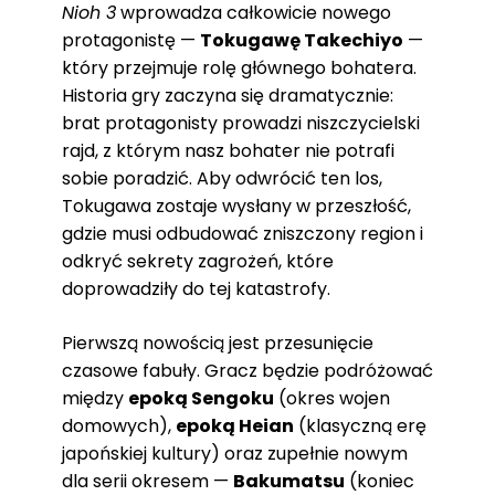
Nioh 3
wprowadza całkowicie nowego
protagonistę —
Tokugawę Takechiyo
—
który przejmuje rolę głównego bohatera.
Historia gry zaczyna się dramatycznie:
brat protagonisty prowadzi niszczycielski
rajd, z którym nasz bohater nie potrafi
sobie poradzić. Aby odwrócić ten los,
Tokugawa zostaje wysłany w przeszłość,
gdzie musi odbudować zniszczony region i
odkryć sekrety zagrożeń, które
doprowadziły do tej katastrofy.
Pierwszą nowością jest przesunięcie
czasowe fabuły. Gracz będzie podróżować
między
epoką Sengoku
(okres wojen
domowych),
epoką Heian
(klasyczną erę
japońskiej kultury) oraz zupełnie nowym
dla serii okresem —
Bakumatsu
(koniec