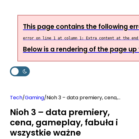
Przejdź
do
treści
This page contains the following err
Below is a rendering of the page up t
Tech
/
Gaming
/
Nioh 3 – data premiery, cena,
gameplay, fabuła i wszystkie
Nioh 3 – data premiery,
ważne informacje
cena, gameplay, fabuła i
wszystkie ważne