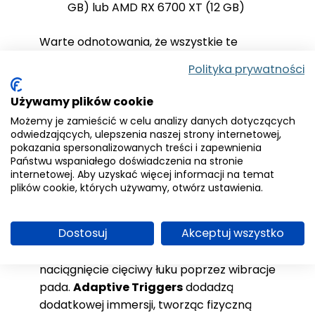
GB) lub AMD RX 6700 XT (12 GB)
Warte odnotowania, że wszystkie te
wymogi są z włączonym upscalingiem, co
Polityka prywatności
sugeruje, że presety „High” i rozdzielczość
4K mogą wymagać znacznie bardziej
Używamy plików cookie
zaawansowanego sprzętu.
Możemy je zamieścić w celu analizy danych dotyczących
odwiedzających, ulepszenia naszej strony internetowej,
DualSense i nowoczesna
pokazania spersonalizowanych treści i zapewnienia
Państwu wspaniałego doświadczenia na stronie
generacja konsol
internetowej. Aby uzyskać więcej informacji na temat
plików cookie, których używamy, otwórz ustawienia.
Na PlayStation 5
Nioh 3
w pełni wykorzysta
Dostosuj
Akceptuj wszystko
DualSense Haptic Feedback
— gracze
będą czuć każdy uderzenie, odbicie ataku i
naciągnięcie cięciwy łuku poprzez wibracje
pada.
Adaptive Triggers
dodadzą
dodatkowej immersji, tworząc fizyczną