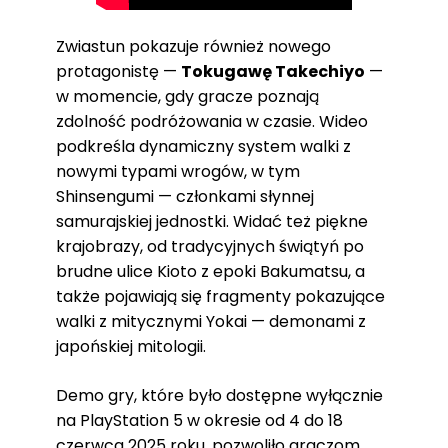
Zwiastun pokazuje również nowego
protagonistę —
Tokugawę Takechiyo
—
w momencie, gdy gracze poznają
zdolność podróżowania w czasie. Wideo
podkreśla dynamiczny system walki z
nowymi typami wrogów, w tym
Shinsengumi — członkami słynnej
samurajskiej jednostki. Widać też piękne
krajobrazy, od tradycyjnych świątyń po
brudne ulice Kioto z epoki Bakumatsu, a
także pojawiają się fragmenty pokazujące
walki z mitycznymi Yokai — demonami z
japońskiej mitologii.
Demo gry, które było dostępne wyłącznie
na PlayStation 5 w okresie od 4 do 18
czerwca 2025 roku, pozwoliło graczom