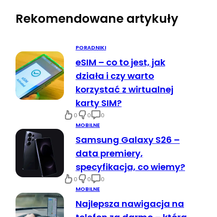
Rekomendowane artykuły
PORADNIKI
eSIM – co to jest, jak
działa i czy warto
korzystać z wirtualnej
karty SIM?
0
0
0
MOBILNE
Samsung Galaxy S26 –
data premiery,
specyfikacja, co wiemy?
0
0
0
MOBILNE
Najlepsza nawigacja na