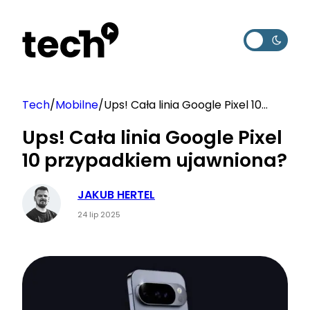
Przejdź
do
treści
Tech
/
Mobilne
/
Ups! Cała linia Google Pixel 10
przypadkiem ujawniona?
Ups! Cała linia Google Pixel
10 przypadkiem ujawniona?
JAKUB HERTEL
24 lip 2025