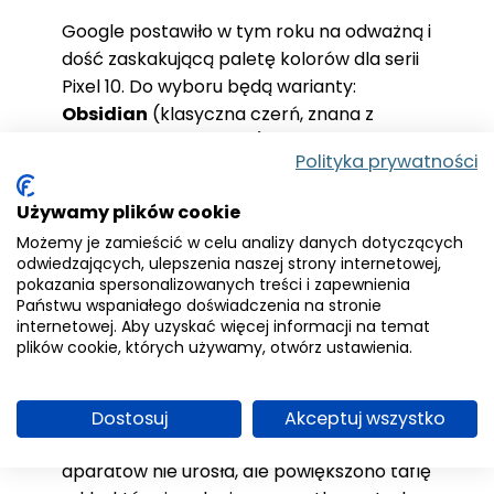
Google postawiło w tym roku na odważną i
dość zaskakującą paletę kolorów dla serii
Pixel 10. Do wyboru będą warianty:
Obsidian
(klasyczna czerń, znana z
poprzednich generacji),
Indigo
Polityka prywatności
(szlachetny odcień niebieskiego, jaśniejszy
niż niebieski z Galaxy Z Fold 7),
Frost
Używamy plików cookie
(bardzo jasny błękit, przypominający kolor
Możemy je zamieścić w celu analizy danych dotyczących
iPhone’a 15) oraz
Limoncello
– żywa,
odwiedzających, ulepszenia naszej strony internetowej,
żółtozielona propozycja. Co ciekawe, tym
pokazania spersonalizowanych treści i zapewnienia
Państwu wspaniałego doświadczenia na stronie
razem w podstawowej wersji zabrakło
internetowej. Aby uzyskać więcej informacji na temat
koloru
Porcelain
, który wcześniej był
plików cookie, których używamy, otwórz ustawienia.
obecny.
Największa zmiana w konstrukcji Pixel 10
Dostosuj
Akceptuj wszystko
dotyczy modułu aparatu. Sama wyspa
aparatów nie urosła, ale powiększono taflę