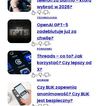
telefon za darmo – którą
wybrać w 2026?
1
0
0
TECHNOLOGIA
OpenAI GPT-5
zadebiutuje już za
chwilę?
0
0
0
PORADNIKI
Threads – co to? Jak
korzystać? Czy lepszy od
X?
0
0
0
MOBILNE
Czy BLIK zapewnia
anonimowość? Czy BLIK
jest bezpieczny?