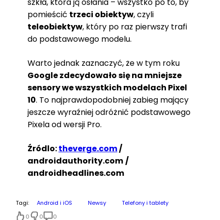
szkła, która ją osłania – wszystko po to, by
pomieścić
trzeci obiektyw
, czyli
teleobiektyw
, który po raz pierwszy trafi
do podstawowego modelu.
Warto jednak zaznaczyć, że w tym roku
Google zdecydowało się na mniejsze
sensory we wszystkich modelach Pixel
10
. To najprawdopodobniej zabieg mający
jeszcze wyraźniej odróżnić podstawowego
Pixela od wersji Pro.
Źródlo:
theverge.com
/
androidauthority.com
/
androidheadlines.com
Tagi:
Android i iOS
Newsy
Telefony i tablety
0
0
0