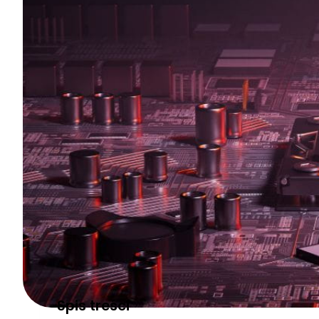
Throttling to pojęcie, z którym zetknęło się 
jest, jakie są jego rodzaje i jak z nim walczy
Throttling znany pod oficjalną nazwą
dynamic fr
tego artykułu dowiesz się, że tak naprawdę jest t
co dokładnie chodzi?
Spis treści