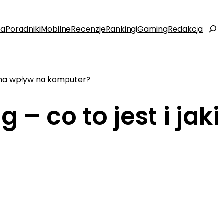
ia
Poradniki
Mobilne
Recenzje
Rankingi
Gaming
Redakcja
Szuk
ki ma wpływ na komputer?
g – co to jest i j