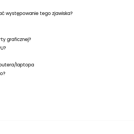
ować występowanie tego zjawiska?
ty graficznej?
PU?
putera/laptopa
wo?