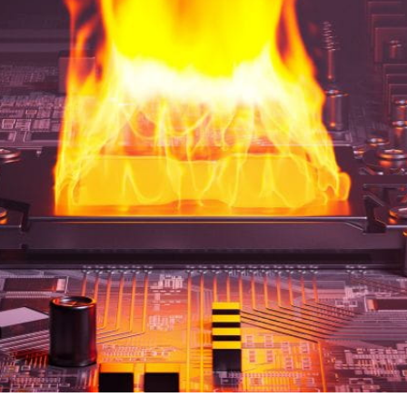
wielu posiadaczy PC, wciąż jednak w tej kwestii pozo
ć? Ten artykuł wyjaśni wszelkie niewiadome.
equency scaling
(dynamiczne skalowanie częstotliwości
o…
forma obrony Twojego
procesora
lub karty grafic