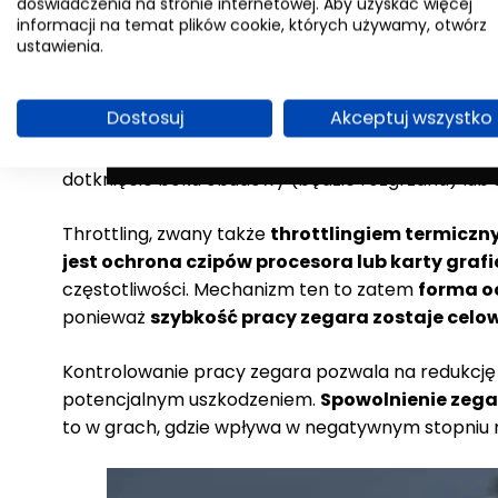
doświadczenia na stronie internetowej. Aby uzyskać więcej
informacji na temat plików cookie, których używamy, otwórz
ustawienia.
Dostosuj
Akceptuj wszystko
Niekiedy jednak środki te zawodzą.
Wentylatory n
powodów może być wiele. Efekt jest jednak ten s
dotknięcie boku obudowy (będzie rozgrzana) lub s
Throttling, zwany także
throttlingiem termicz
jest ochrona czipów procesora lub karty grafi
częstotliwości. Mechanizm ten to zatem
forma oc
ponieważ
szybkość pracy zegara zostaje celo
Kontrolowanie pracy zegara pozwala na redukcję
potencjalnym uszkodzeniem.
Spowolnienie zega
to w grach, gdzie wpływa w negatywnym stopniu