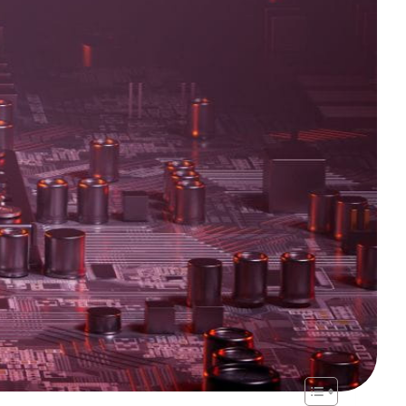
staje wiele niedopowiedzeń. Czym dokładnie
) wielu użytkownikom kojarzy się z problemem. Z
znej przed niekorzystnymi warunkami pracy.
O