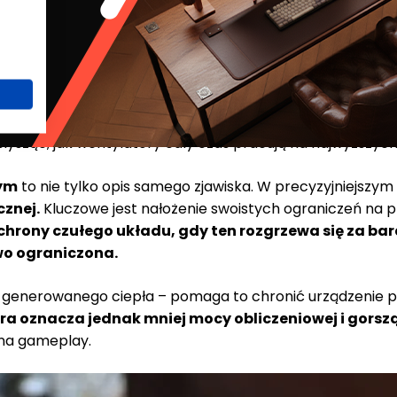
ie mają odpowiedniej mocy, wnętrze obudowy jest z
am:
temperatura we wnętrzu urządzenia rośnie.
Nieki
łysząc, jak wentylatory cały czas pracują na najwyższyc
nym
to nie tylko opis samego zjawiska. W precyzyjniejszym u
cznej.
Kluczowe jest nałożenie swoistych ograniczeń na p
hrony czułego układu, gdy ten rozgrzewa się za ba
wo ograniczona.
 generowanego ciepła – pomaga to chronić urządzenie p
ra oznacza jednak mniej mocy obliczeniowej i gors
 na gameplay.