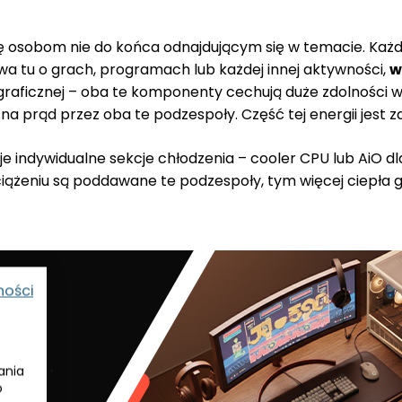
ę osobom nie do końca odnajdującym się w temacie. Każdy
wa tu o grach, programach lub każdej innej aktywności,
w
graficznej – oba te komponenty cechują duże zdolności 
 prąd przez oba te podzespoły. Część tej energii jest za
e indywidualne sekcje chłodzenia – cooler CPU lub AiO d
ciążeniu są poddawane te podzespoły, tym więcej ciepła ge
ności
ania
o