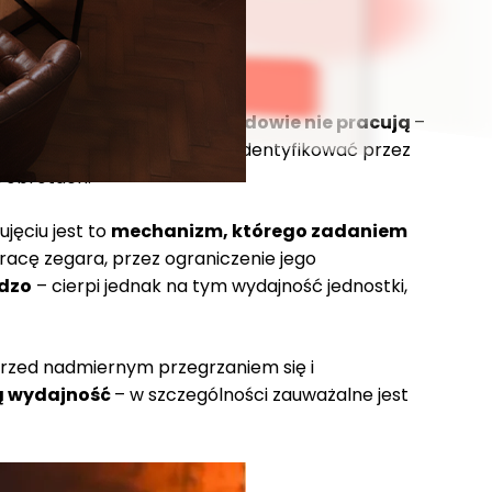
akurzone, wiatraki na obudowie nie pracują
–
edy można to bardzo łatwo zidentyfikować przez
h obrotach.
jęciu jest to
mechanizm, którego zadaniem
racę zegara, przez ograniczenie jego
rdzo
– cierpi jednak na tym wydajność jednostki,
rzed nadmiernym przegrzaniem się i
zą wydajność
– w szczególności zauważalne jest