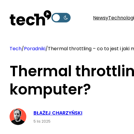
Przejdź
do
Newsy
Technolog
treści
Tech
/
Poradniki
/
Thermal throttling – co to jest i ja
Thermal throttlin
komputer?
BŁAŻEJ CHARZYŃSKI
5 lis 2025