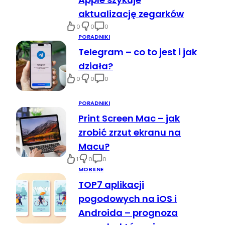
aktualizację zegarków
0
0
0
PORADNIKI
Telegram – co to jest i jak
działa?
0
0
0
PORADNIKI
Print Screen Mac – jak
zrobić zrzut ekranu na
Macu?
1
0
0
MOBILNE
TOP7 aplikacji
pogodowych na iOS i
Androida – prognoza