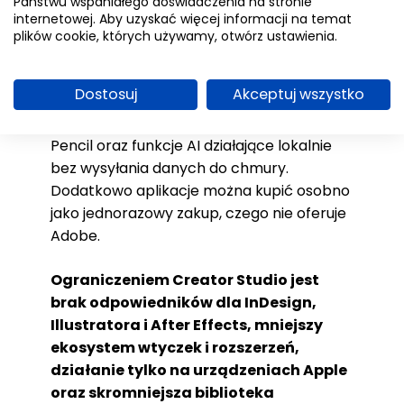
Państwu wspaniałego doświadczenia na stronie
alternatywa dla Adobe, przede
internetowej. Aby uzyskać więcej informacji na temat
wszystkim ze względu na cenę – 49,99
plików cookie, których używamy, otwórz ustawienia.
zł zamiast 254–349 zł miesięcznie.
Aplikacja oferuje pełną integrację z
Dostosuj
Akceptuj wszystko
ekosystemem Apple i układami Apple
Silicon, możliwość pracy na iPadzie z Apple
Pencil oraz funkcje AI działające lokalnie
bez wysyłania danych do chmury.
Dodatkowo aplikacje można kupić osobno
jako jednorazowy zakup, czego nie oferuje
Adobe.
Ograniczeniem Creator Studio jest
brak odpowiedników dla InDesign,
Illustratora i After Effects, mniejszy
ekosystem wtyczek i rozszerzeń,
działanie tylko na urządzeniach Apple
oraz skromniejsza biblioteka