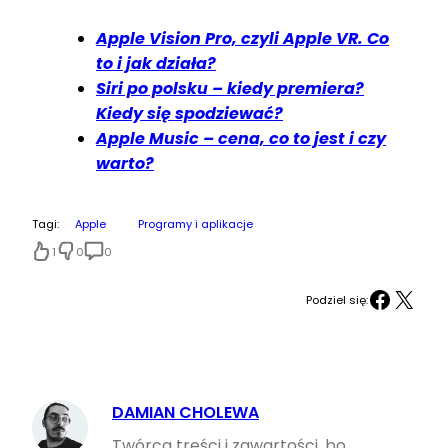
Apple Vision Pro, czyli Apple VR. Co
to i jak działa?
Siri po polsku – kiedy premiera?
Kiedy się spodziewać?
Apple Music – cena, co to jest i czy
warto?
Tagi:
Apple
Programy i aplikacje
1
0
0
Facebook
X
Podziel się:
DAMIAN CHOLEWA
Twórca treści i zawartości, bo