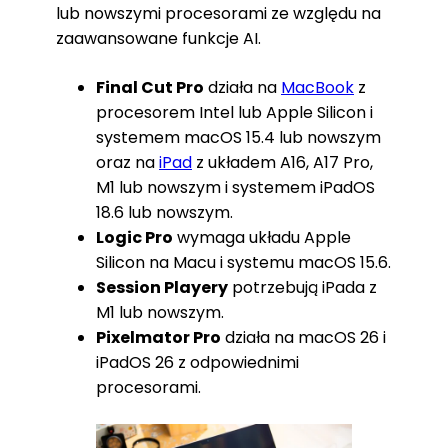
lub nowszymi procesorami ze względu na
zaawansowane funkcje AI.
Final Cut Pro
działa na
MacBook
z
procesorem Intel lub Apple Silicon i
systemem macOS 15.4 lub nowszym
oraz na
iPad
z układem A16, A17 Pro,
M1 lub nowszym i systemem iPadOS
18.6 lub nowszym.
Logic Pro
wymaga układu Apple
Silicon na Macu i systemu macOS 15.6.
Session Playery
potrzebują iPada z
M1 lub nowszym.
Pixelmator Pro
działa na macOS 26 i
iPadOS 26 z odpowiednimi
procesorami.