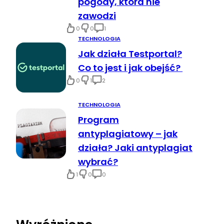
pogody, która nie
zawodzi
0
0
1
TECHNOLOGIA
Jak działa Testportal?
Co to jest i jak obejść?
0
1
2
TECHNOLOGIA
Program
antyplagiatowy – jak
działa? Jaki antyplagiat
wybrać?
1
0
0