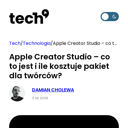
Przejdź
do
treści
Tech
/
Technologia
/
Apple Creator Studio – co to
jest i ile kosztuje pakiet dla
Apple Creator Studio – co
twórców?
to jest i ile kosztuje pakiet
dla twórców?
DAMIAN CHOLEWA
3 lut 2026