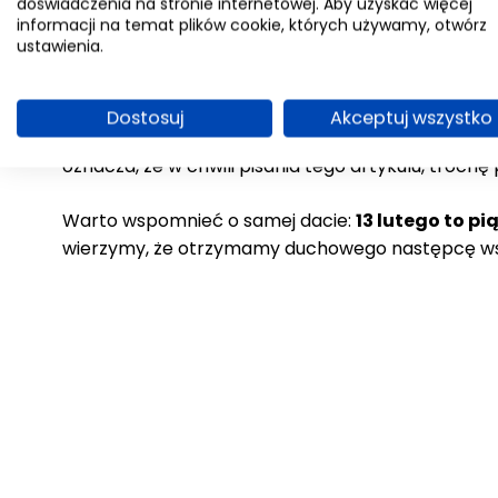
doświadczenia na stronie internetowej. Aby uzyskać więcej
informacji na temat plików cookie, których używamy, otwórz
ustawienia.
Czy Reanimal jest już do
Dostosuj
Akceptuj wszystko
Odpowiadając na pytanie w tytule tego akapitu: je
oznacza, że w chwili pisania tego artykułu, trochę
Warto wspomnieć o samej dacie:
13 lutego to pi
wierzymy, że otrzymamy duchowego następcę wsp