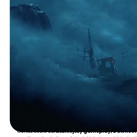
Little Nightmares III nie spełniło Twoich ocz
się wyłożyła. Dowiedz się więcej na temat prem
Tarsier Studios wraca do tego, co doskonale temu
znanym szlakiem adventure horrorów.
Mowa tu
Nightmares.
Niemniej jednak,
choć sam rdzeń ro
przeoczenia!
Cenisz sobie
straszniejszy gameplay, z atmosf