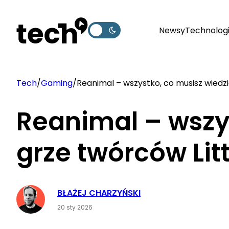
Przejdź
do
Newsy
Technolog
treści
Tech
/
Gaming
/
Reanimal – wszystko, co musisz wiedz
Reanimal – wszy
grze twórców Lit
BŁAŻEJ CHARZYŃSKI
20 sty 2026