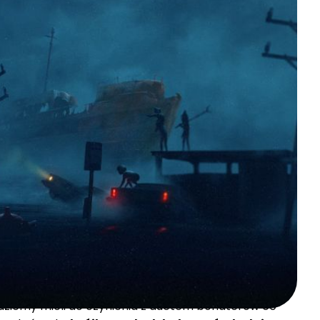
a popularnej serii puzzle-platform horrorów
ch informacji.
oku,
kolejna gra tego studia podąży doskonale
knąć skojarzeń z dwoma tytułami serii
Little
ymy w nadchodzącym tytule są nie do
ziemy mieli do czynienia z duetem bohaterów co