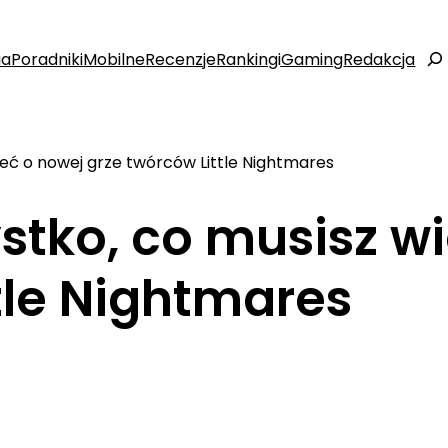
ia
Poradniki
Mobilne
Recenzje
Rankingi
Gaming
Redakcja
Szuk
ieć o nowej grze twórców Little Nightmares
stko, co musisz wi
tle Nightmares