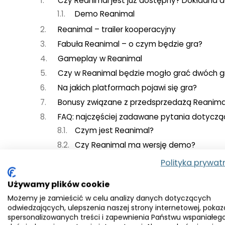
Czy Reanimal jest już dostępny? Dokładna d
Demo Reanimal
Reanimal – trailer kooperacyjny
Fabuła Reanimal – o czym będzie gra?
Gameplay w Reanimal
Czy w Reanimal będzie mogło grać dwóch g
Na jakich platformach pojawi się gra?
Bonusy związane z przedsprzedażą Reanimal
FAQ: najczęściej zadawane pytania dotyczą
Czym jest Reanimal?
Czy Reanimal ma wersję demo?
Czy w Reanimal będzie mogło grać dwó
Polityka prywat
Dlaczego Little Nightmares III tworzy inn
Używamy plików cookie
Czy Reanimal będzie miał funkcję gry 
Możemy je zamieścić w celu analizy danych dotyczących
Jak długo trwa demo Reanimal?
odwiedzających, ulepszenia naszej strony internetowej, pokaz
spersonalizowanych treści i zapewnienia Państwu wspaniałeg
Czy gra Reanimal jest podobna do Ma