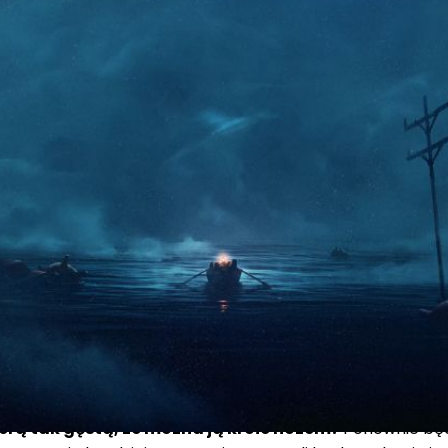
ekiwań? Reanimal ma być tym, na czym trzecia odsłon
iery tej produkcji i wszystkich innych najważniejszy
 studiu wychodzi! Po wydaniu
Little Nightmares II
w 2021 r
 o tytule
Reanimal,
w przypadku którego trudno jest uni
zgrywki ma pozostać zbliżony, zmiany jakie zobacz
erą tak gęstą, że można ją kroić nożem?
Ponownie będ