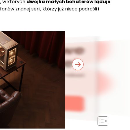
r, w których
dwójka małych bohaterów ląduje
nów znanej serii, którzy już nieco podrośli i