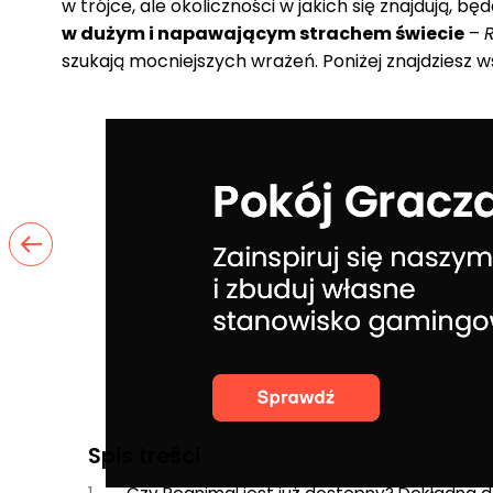
w trójce, ale okoliczności w jakich się znajdują, b
w dużym i napawającym strachem świecie
–
szukają mocniejszych wrażeń. Poniżej znajdziesz w
Spis treści