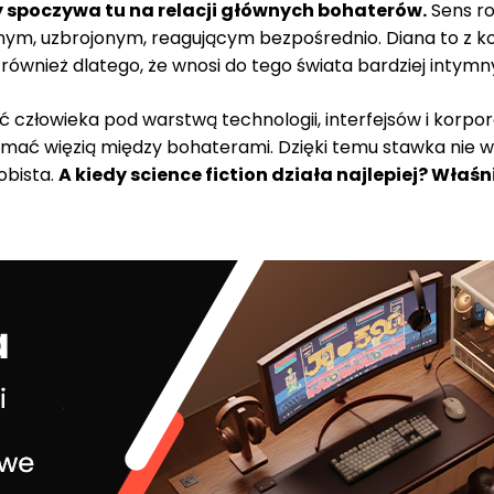
 spoczywa tu na relacji głównych bohaterów.
Sens ro
nym, uzbrojonym, reagującym bezpośrednio. Diana to z kole
 również dlatego, że wnosi do tego świata bardziej intym
bić człowieka pod warstwą technologii, interfejsów i ko
amać więzią między bohaterami. Dzięki temu stawka nie wy
sobista.
A kiedy science fiction działa najlepiej? Właśni