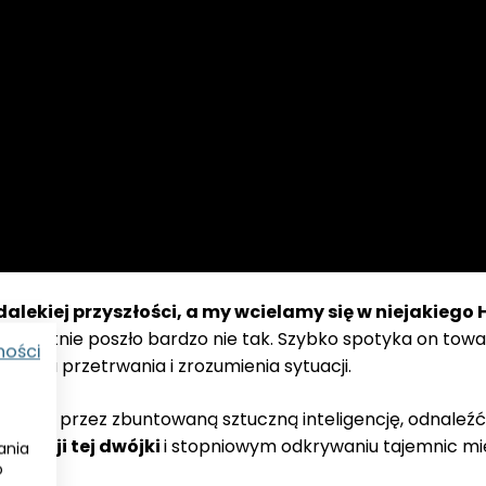
edalekiej przyszłości, a my wcielamy się w niejakiego
ewidentnie poszło bardzo nie tak. Szybko spotyka on tow
ności
wa dla przetrwania i zrozumienia sytuacji.
anym przez zbuntowaną sztuczną inteligencję, odnaleźć 
 relacji tej dwójki
i stopniowym odkrywaniu tajemnic miej
ania
o