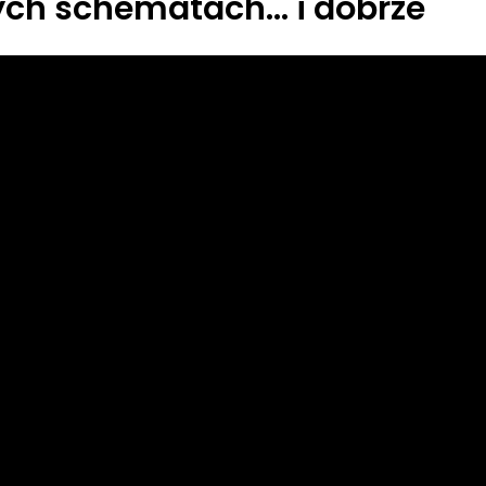
ych schematach… i dobrze