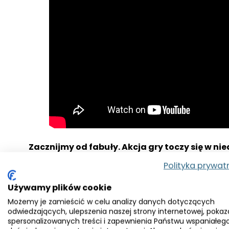
Zacznijmy od fabuły. Akcja gry toczy się w ni
zaawansowanej technologicznie stacji, gdzie coś 
Polityka prywat
niezwykłych zdolnościach, która okazuje się kluczo
Używamy plików cookie
Razem próbują przetrwać w środowisku kontrolow
Możemy je zamieścić w celu analizy danych dotyczących
doprowadziło do katastrofy
. Całość opiera się na
odwiedzających, ulepszenia naszej strony internetowej, pokaz
spersonalizowanych treści i zapewnienia Państwu wspaniałeg