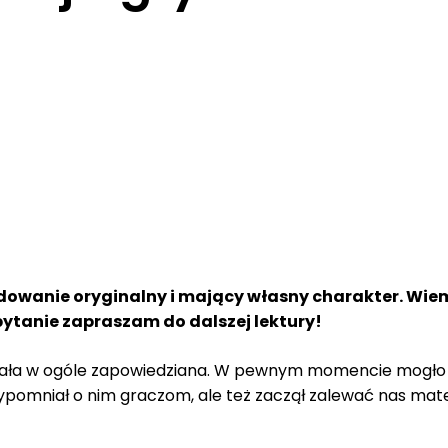
dowanie oryginalny i mający własny charakter. Wiem
pytanie zapraszam do dalszej lektury!
tała w ogóle zapowiedziana. W pewnym momencie mogło s
pomniał o nim graczom, ale też zaczął zalewać nas mater