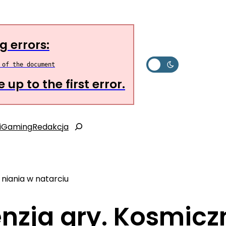
g errors:
up to the first error.
i
Gaming
Redakcja
Szukaj
niania w natarciu
nzja gry. Kosmicz