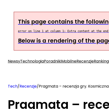
Przejdź
do
treści
This page contains the followin
Below is a rendering of the page 
Newsy
Technologia
Poradniki
Mobilne
Recenzje
Ranking
Tech
/
Recenzje
/
Pragmata – recenzja gry. Kosmiczna 
Pragmata – rece